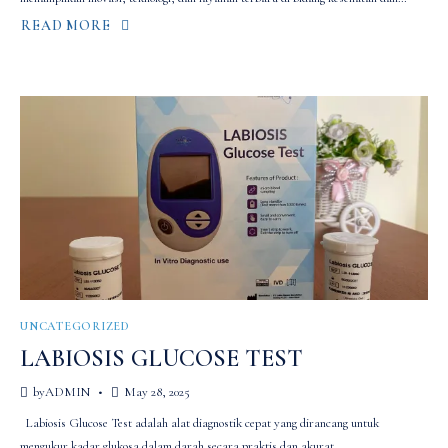
READ MORE
ABOUT
HOSPITAL
EXPO
2024
UNCATEGORIZED
LABIOSIS GLUCOSE TEST
by
ADMIN
May 28, 2025
Labiosis Glucose Test adalah alat diagnostik cepat yang dirancang untuk
mengukur kadar glukosa dalam darah secara praktis dan akurat….