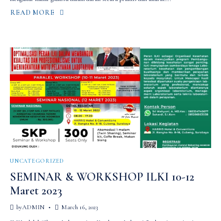
READ MORE
ABOUT
LABIOSIS
GLUCOSE
TEST
UNCATEGORIZED
SEMINAR & WORKSHOP ILKI 10-12
Maret 2023
by
ADMIN
March 16, 2023