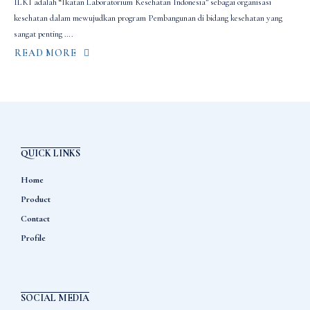
ILKI adalah “Ikatan Laboratorium Kesehatan Indonesia” sebagai organisasi
kesehatan dalam mewujudkan program Pembangunan di bidang kesehatan yang
sangat penting ….
READ MORE
ABOUT
SEMINAR
&
WORKSHOP
ILKI
10-
12
MARET
2023
QUICK LINKS
Home
Product
Contact
Profile
SOCIAL MEDIA