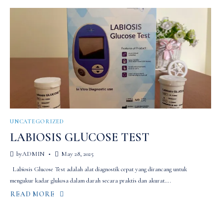
UNCATEGORIZED
LABIOSIS GLUCOSE TEST
by
ADMIN
May 28, 2025
Labiosis Glucose Test adalah alat diagnostik cepat yang dirancang untuk
mengukur kadar glukosa dalam darah secara praktis dan akurat….
READ MORE
ABOUT
LABIOSIS
GLUCOSE
TEST